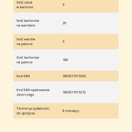
Ilość sztuk
9
w kartonie
Ilość kartonów
20
na warstwie
Ilość warstw
9
na palecie
Ilość kartonów
180
na palecie
Kod EAN
5902911915365
Kod EAN opakowania
5902911915372
zbiorczego
Termin przydatności
8 miesięcy
do spożycia